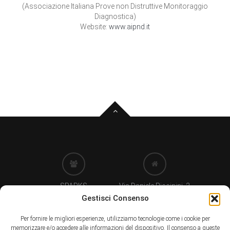
(Associazione Italiana Prove non Distruttive Monitoraggio
Diagnostica)
Website:
www.aipnd.it
SPARKS
Via Daniele Piccinini, 2
di Clementina Rizzetti
24122 BERGAMO (IT)
Gestisci Consenso
Per fornire le migliori esperienze, utilizziamo tecnologie come i cookie per
memorizzare e/o accedere alle informazioni del dispositivo. Il consenso a queste