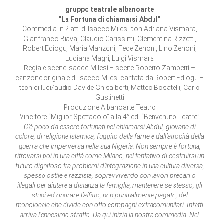
gruppo teatrale albanoarte
“La Fortuna di chiamarsi Abdul”
Commedia in 2 atti di Isacco Milesi con Adriana Vismara,
Gianfranco Biava, Claudio Carissimi, Clementina Rizzetti,
Robert Ediogu, Maria Manzoni, Fede Zenoni, Lino Zenoni,
Luciana Magri, Luigi Vismara
Regia e scene Isacco Milesi – scene Roberto Zambetti –
canzone originale di Isacco Milesi cantata da Robert Ediogu –
tecnici luci/audio Davide Ghisalberti, Matteo Bosatelli, Carlo
Gustinetti
Produzione Albanoarte Teatro
Vincitore “Miglior Spettacolo” alla 4° ed. “Benvenuto Teatro”
C’è poco da essere fortunati nel chiamarsi Abdul, giovane di
colore, di religione islamica, fuggito dalla fame e dall’atrocità della
guerra che imperversa nella sua Nigeria. Non sempre è fortuna,
ritrovarsi poi in una città come Milano, nel tentativo di costruirsi un
futuro dignitoso tra problemi d’integrazione in una cultura diversa,
spesso ostile e razzista, sopravvivendo con lavori precari o
illegali per aiutare a distanza la famiglia, mantenere se stesso, gli
studi ed onorare l’affitto, non puntualmente pagato, del
monolocale che divide con otto compagni extracomunitari. Infatti
arriva l’ennesimo sfratto. Da qui inizia la nostra commedia. Nel