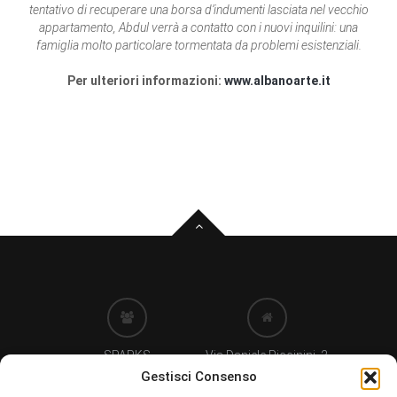
tentativo di recuperare una borsa d’indumenti lasciata nel vecchio
appartamento, Abdul verrà a contatto con i nuovi inquilini: una
famiglia molto particolare tormentata da problemi esistenziali.
Per ulteriori informazioni:
www.albanoarte.it
SPARKS
Via Daniele Piccinini, 2
di Clementina Rizzetti
24122 BERGAMO (IT)
Gestisci Consenso