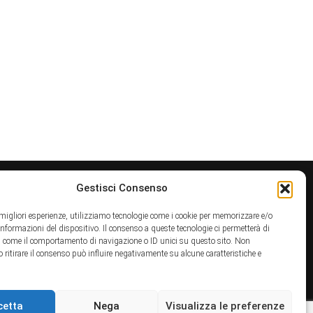
Gestisci Consenso
e migliori esperienze, utilizziamo tecnologie come i cookie per memorizzare e/o
 informazioni del dispositivo. Il consenso a queste tecnologie ci permetterà di
i come il comportamento di navigazione o ID unici su questo sito. Non
o ritirare il consenso può influire negativamente su alcune caratteristiche e
info@sparkseventi.com
.
cetta
Nega
Visualizza le preferenze