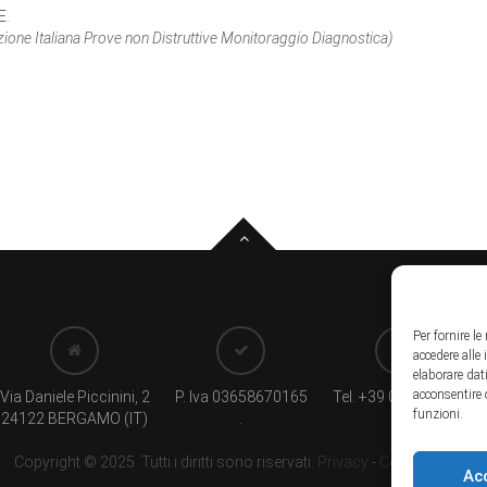
E
.
zione Italiana Prove non Distruttive Monitoraggio Diagnostica)
Per fornire l
accedere alle
elaborare dat
acconsentire 
Via Daniele Piccinini, 2
P. Iva 03658670165
Tel. +39 035237666
funzioni.
24122 BERGAMO (IT)
.
.
Copyright © 2025. Tutti i diritti sono riservati.
Privacy
-
Cookie Policy
Ac