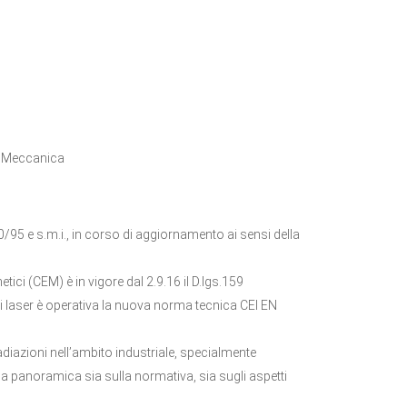
di Meccanica
230/95 e s.m.i., in corso di aggiornamento ai sensi della
tici (CEM) è in vigore dal 2.9.16 il D.lgs.159
oni laser è operativa la nuova norma tecnica CEI EN
diazioni nell’ambito industriale, specialmente
na panoramica sia sulla normativa, sia sugli aspetti