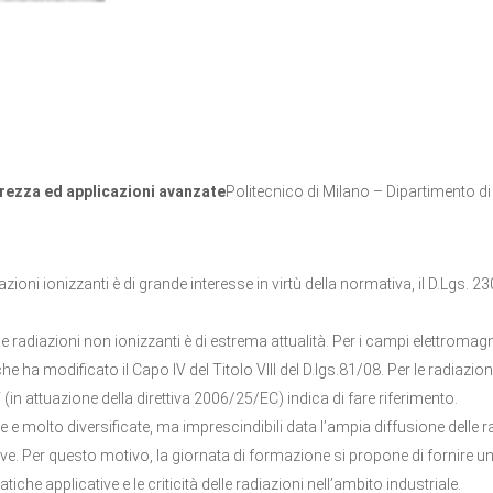
urezza ed applicazioni avanzate
Politecnico di Milano – Dipartimento 
iazioni ionizzanti è di grande interesse in virtù della normativa, il D.Lgs. 
e radiazioni non ionizzanti è di estrema attualità. Per i campi elettromagne
he ha modificato il Capo IV del Titolo VIII del D.lgs.81/08. Per le radiazi
 (in attuazione della direttiva 2006/25/EC) indica di fare riferimento.
e molto diversificate, ma imprescindibili data l’ampia diffusione delle ra
ive. Per questo motivo, la giornata di formazione si propone di fornire u
iche applicative e le criticità delle radiazioni nell’ambito industriale.