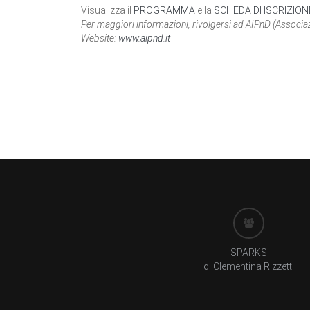
Visualizza il
PROGRAMMA
e la
SCHEDA DI ISCRIZION
Per maggiori informazioni, rivolgersi ad AIPnD (Associa
Website:
www.aipnd.it
SPARKS
di Clementina Rizzetti