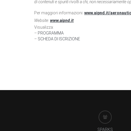
di contenuti e spunti rivolti a chi, non necessariamente 
Per maggiori informazioni:
www.aipnd.it/aeronauti
Website:
www.aipnd.it
Visualizza:
–
PROGRAMMA
–
SCHEDA DI ISCRIZIONE
SPARKS