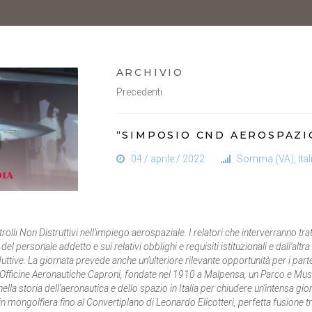
ARCHIVIO
Precedenti
“SIMPOSIO CND AEROSPAZI
04 / aprile / 2022
Somma (VA), Ital
ntrolli Non Distruttivi nell’impiego aerospaziale. I relatori che interverranno t
del personale addetto e sui relativi obblighi e requisiti istituzionali e dall’al
duttive. La giornata prevede anche un’ulteriore rilevante opportunità per i partec
 Officine Aeronautiche Caproni, fondate nel 1910 a Malpensa, un Parco e Mus
nella storia dell’aeronautica e dello spazio in Italia per chiudere un’intensa g
i in mongolfiera fino al Convertiplano di Leonardo Elicotteri, perfetta fusione 