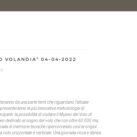
O VOLANDIA” 04-04-2022
ia
ratteranno da una parte temi che riguardano l’attuale
tra presenteranno le più innovative metodologie di
ipanti: la possibilità di visitare il Museo del Volo di
eo dedicato al sogno del volo che con oltre 60.000 mq.
iornata di memorie tecniche ripercorrendo così le origini
tra volo orizzontale e verticale. Una giornata ricca e densa