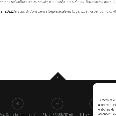
operante nel settore aerospaziale, è convinto che solo con l’eccellenza tecnol
ca_2022
Servizio di Consulenza Segretariale ed Organizzativa per conto di 
Per fornire l
accedere alle
elaborare dat
acconsentire 
Via Daniele Piccinini, 2
P. Iva 03658670165
Tel. +39 035237666