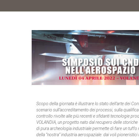
Scopo della giornata è illustrare lo stato dell’arte dei Co
scenario sull’accreditamento dei processi, sulla qualifica 
controllo rivolte alle più recenti e sfidanti tecnologie pro
VOLANDIA, un progetto nato dal recupero delle storiche
di pura archeologia industriale permette di fare un tuffo 
della “nostra” industria aerospaziale: dai voli pioneristic