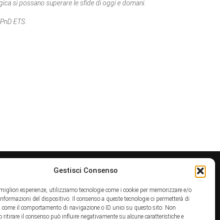
ogica si possano superare le sfide di oggi e domani.
AIPnD ETS.
Gestisci Consenso
e migliori esperienze, utilizziamo tecnologie come i cookie per memorizzare e/o
 informazioni del dispositivo. Il consenso a queste tecnologie ci permetterà di
i come il comportamento di navigazione o ID unici su questo sito. Non
o ritirare il consenso può influire negativamente su alcune caratteristiche e
info@sparkseventi.com