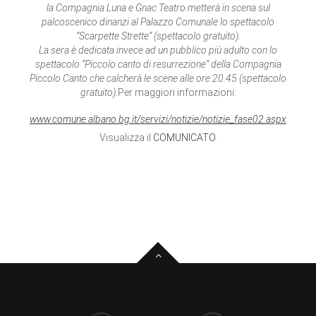
la Compagnia Luna e Gnac Teatro metterà in scena sul
palcoscenico dinanzi al Palazzo Comunale lo spettacolo
“Scarpette Strette” (spettacolo gratuito).
La sera è dedicata invece ad un pubblico più adulto con lo
spettacolo “Piccolo canto di resurrezione” della Compagnia
Piccolo Canto che calcherà le scene alle ore 20.45 (spettacolo
gratuito).
Per maggiori informazioni:
www.comune.albano.bg.it/servizi/notizie/notizie_fase02.aspx
Visualizza il
COMUNICATO
.