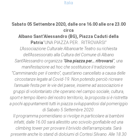
Italia
Sabato 05 Settembre 2020, dalle ore 16.00 alle ore 23.00
circa
Albano Sant’Alessandro (BG), Piazza Caduti della
Patria
“UNA PIAZZA PER… RITROVARSI”
L’Associazione Culturale Albanoarte Teatro su richiesta
dell’Assessorato alla Cultura del Comune di Albano
Sant’Alessandro organizza “
Una piazza per… ritrovarsi
”, una
manifestazione ad hoc che sostituisce il tradizionale
“Camminando per il centro”, quest’anno cancellato a causa delle
circostanze legate al Covid-19. Non potendo perciò ricreare
l’annuale festa per le vie del paese, insieme ad associazioni e
gruppi di volontariato che operano nel campo sociale, cultura,
sport e tempo libero del nostro territorio, la proposta si è ristretta
a pochi appuntamenti tutti in piazza sviluppandosi dal pomeriggio
di Sabato 5 Settembre 2020.
Il programma pomeridiano si rivolge in particolare ai bambini
infatti, dalle 16.00 sarà allestito uno scivolo gonfiabile ed una
climbing tower per provare il brivido dell’arrampicata. Sarà
presente anche lo stand di dolciumi di Cortesi Silvano. Alle 18.30